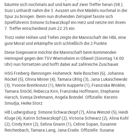
bäumte sich nochmals auf und kam auf zwei Treffer heran (58.).
Susi Luithardt nahm die 3. Auszeit um ihre Mädels nochmal in die
Spur zu bringen. Beim nun drohenden Zeitspiel fasste sich
Spielführerin Simone Schwarzkopf ein Herz und netzte mit ihrem
7. Treffer entscheidend zum 22:25 ein.
Trotz vieler Höhen und Tiefen zeigte die Mannschaft der HBL eine
gute Moral und erkämpfte sich schließlich die 2 Punkte.
Diese Siegesserie möchte die Mannschaft beim kommenden
Heimspiel gegen den TSV Wiernsheim in Oßweil (Sonntag 14.00
Uhr) nun fortsetzen und hofft dabei auf zahlreiche Zuschauer.
HSG Freiberg-Benningen-Hoheneck: Nele Boschen (6), Johanna
Röckel (5), Olivia Minier (4), Tamara Uhlig (3), Jana Lukaschewski
(3), Yvonne Breitkreutz (1), Merle Aupperle (1), Franziska Winkler,
Tamara Stöckl, Rebecca Kirn, Franziska Hoffmann, Stephanie
Harsch, Svenja Drehmann, Angela Brendel. Offizielle: Kerstin
Smudja, Heike Storz
HB Ludwigsburg: Simone Schwarzkopf (7), Alina Wenzel (5), Heidi
Kluge (4), Katrin Schwarzkopf (2), Victoria Schwarz (2), Alina Kohl
(2), Cindy Kern (2), Selina Gnann (1), Celine Supan, Susanne
Reichenbach, Tamara Lang, Jana Eisele. Offizielle: Susana