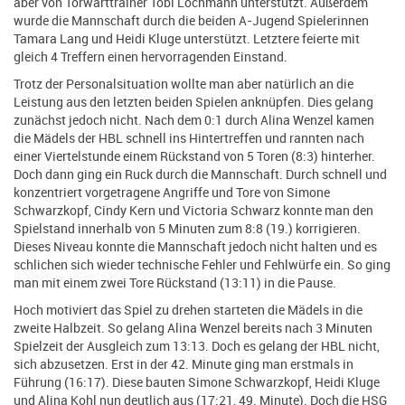
aber von Torwarttrainer Tobi Lochmann unterstützt. Außerdem
wurde die Mannschaft durch die beiden A-Jugend Spielerinnen
Tamara Lang und Heidi Kluge unterstützt. Letztere feierte mit
gleich 4 Treffern einen hervorragenden Einstand.
Trotz der Personalsituation wollte man aber natürlich an die
Leistung aus den letzten beiden Spielen anknüpfen. Dies gelang
zunächst jedoch nicht. Nach dem 0:1 durch Alina Wenzel kamen
die Mädels der HBL schnell ins Hintertreffen und rannten nach
einer Viertelstunde einem Rückstand von 5 Toren (8:3) hinterher.
Doch dann ging ein Ruck durch die Mannschaft. Durch schnell und
konzentriert vorgetragene Angriffe und Tore von Simone
Schwarzkopf, Cindy Kern und Victoria Schwarz konnte man den
Spielstand innerhalb von 5 Minuten zum 8:8 (19.) korrigieren.
Dieses Niveau konnte die Mannschaft jedoch nicht halten und es
schlichen sich wieder technische Fehler und Fehlwürfe ein. So ging
man mit einem zwei Tore Rückstand (13:11) in die Pause.
Hoch motiviert das Spiel zu drehen starteten die Mädels in die
zweite Halbzeit. So gelang Alina Wenzel bereits nach 3 Minuten
Spielzeit der Ausgleich zum 13:13. Doch es gelang der HBL nicht,
sich abzusetzen. Erst in der 42. Minute ging man erstmals in
Führung (16:17). Diese bauten Simone Schwarzkopf, Heidi Kluge
und Alina Kohl nun deutlich aus (17:21, 49. Minute). Doch die HSG