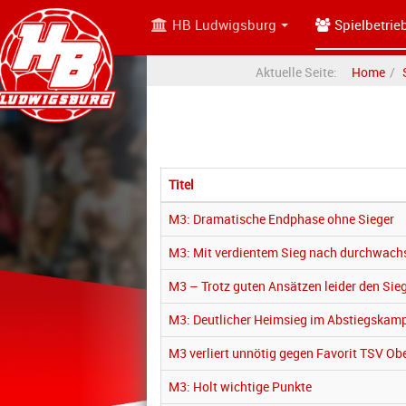
HB Ludwigsburg
Spielbetrie
Aktuelle Seite:
Home
Titel
M3: Dramatische Endphase ohne Sieger
M3: Mit verdientem Sieg nach durchwach
M3 – Trotz guten Ansätzen leider den Sie
M3: Deutlicher Heimsieg im Abstiegskam
M3 verliert unnötig gegen Favorit TSV Ob
M3: Holt wichtige Punkte