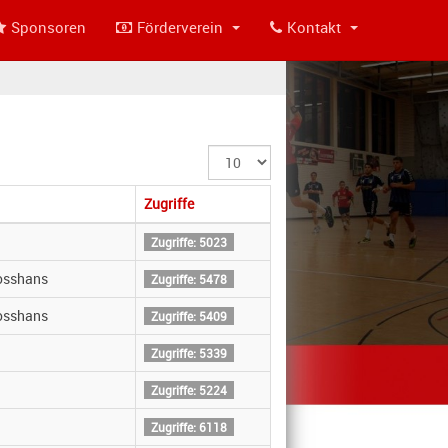
Sponsoren
Förderverein
Kontakt
Anzeige
#
Zugriffe
Zugriffe: 5023
osshans
Zugriffe: 5478
osshans
Zugriffe: 5409
Zugriffe: 5339
Zugriffe: 5224
Zugriffe: 6118