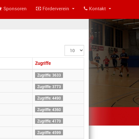
Sponsoren
Förderverein
Kontakt
Anzeige
#
Zugriffe
Zugriffe: 3633
Zugriffe: 3773
Zugriffe: 4490
Zugriffe: 4360
Zugriffe: 4170
Zugriffe: 4599