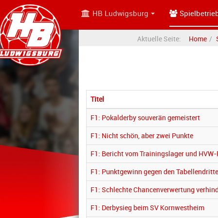
HB Ludwigsburg
Spielbetrie
Aktuelle Seite:
Home
Titel
F1: Pokalderby souverän gemeistert
F1: Nicht schön, aber zwei Punkte
F1: Bericht vom Trainingslager und HVW-
F1: Punktgewinn gegen den Tabellendritt
F1: Schlechte Chancenverwertung verhind
F1: Derbysieg beim SV Kornwestheim