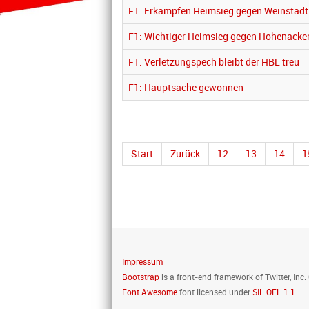
F1: Erkämpfen Heimsieg gegen Weinstadt
F1: Wichtiger Heimsieg gegen Hohenacke
F1: Verletzungspech bleibt der HBL treu
F1: Hauptsache gewonnen
Start
Zurück
12
13
14
1
Impressum
Bootstrap
is a front-end framework of Twitter, Inc
Font Awesome
font licensed under
SIL OFL 1.1
.