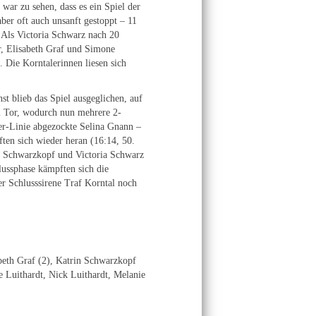
war zu sehen, dass es ein Spiel der
er oft auch unsanft gestoppt – 11
. Als Victoria Schwarz nach 20
r, Elisabeth Graf und Simone
 Die Korntalerinnen liesen sich
t blieb das Spiel ausgeglichen, auf
m Tor, wodurch nun mehrere 2-
ter-Linie abgezockte Selina Gnann –
ten sich wieder heran (16:14, 50.
in Schwarzkopf und Victoria Schwarz
lussphase kämpften sich die
er Schlusssirene Traf Korntal noch
beth Graf (2), Katrin Schwarzkopf
e Luithardt, Nick Luithardt, Melanie