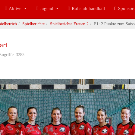
Aktive
Jugend
Rollstuhlhandball
Sponsor
ielbetrieb
Spielberichte
Spielberichte Frauen 2
F1: 2 Punkte zum Saiso
art
Zugriffe: 3283