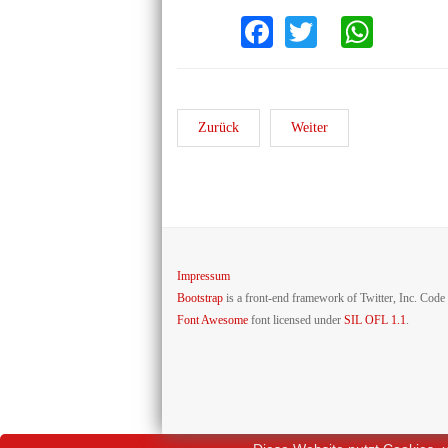
Facebook
Twitter
What
Zurück
Weiter
Impressum
Bootstrap
is a front-end framework of Twitter, Inc. Code
Font Awesome
font licensed under
SIL OFL 1.1
.