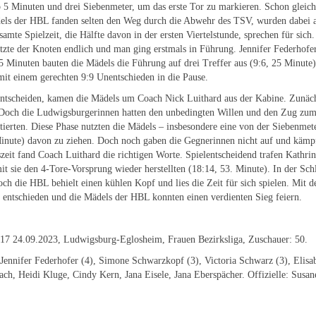
p 5 Minuten und drei Siebenmeter, um das erste Tor zu markieren. Schon gleich 
ls der HBL fanden selten den Weg durch die Abwehr des TSV, wurden dabei ab
amte Spielzeit, die Hälfte davon in der ersten Viertelstunde, sprechen für sich
atzte der Knoten endlich und man ging erstmals in Führung. Jennifer Federhofe
 Minuten bauten die Mädels die Führung auf drei Treffer aus (9:6, 25 Minute).
 mit einem gerechten 9:9 Unentschieden in die Pause.
entscheiden, kamen die Mädels um Coach Nick Luithard aus der Kabine. Zunächs
. Doch die Ludwigsburgerinnen hatten den unbedingten Willen und den Zug zu
tierten. Diese Phase nutzten die Mädels – insbesondere eine von der Siebenme
inute) davon zu ziehen. Doch noch gaben die Gegnerinnen nicht auf und kämpf
szeit fand Coach Luithard die richtigen Worte. Spielentscheidend trafen Kathr
 sie den 4-Tore-Vorsprung wieder herstellten (18:14, 53. Minute). In der Sch
ch die HBL behielt einen kühlen Kopf und lies die Zeit für sich spielen. Mit d
 entschieden und die Mädels der HBL konnten einen verdienten Sieg feiern.
7 24.09.2023, Ludwigsburg-Eglosheim, Frauen Bezirksliga, Zuschauer: 50.
ennifer Federhofer (4), Simone Schwarzkopf (3), Victoria Schwarz (3), Elisa
ch, Heidi Kluge, Cindy Kern, Jana Eisele, Jana Eberspächer. Offizielle: Susan