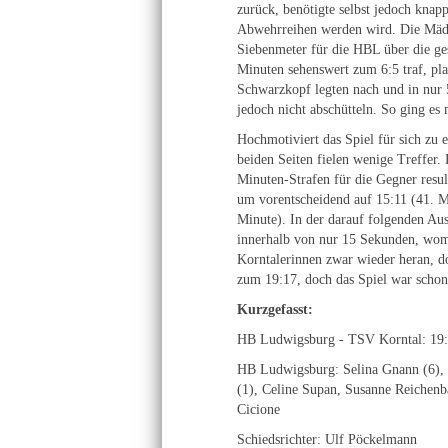
zurück, benötigte selbst jedoch knap
Abwehrreihen werden wird. Die Mäde
Siebenmeter für die HBL über die ges
Minuten sehenswert zum 6:5 traf, pl
Schwarzkopf legten nach und in nur 5
jedoch nicht abschütteln. So ging es
Hochmotiviert das Spiel für sich zu 
beiden Seiten fielen wenige Treffer
Minuten-Strafen für die Gegner resul
um vorentscheidend auf 15:11 (41. M
Minute). In der darauf folgenden Au
innerhalb von nur 15 Sekunden, womit
Korntalerinnen zwar wieder heran, do
zum 19:17, doch das Spiel war schon
Kurzgefasst:
HB Ludwigsburg - TSV Korntal: 19:1
HB Ludwigsburg: Selina Gnann (6), J
(1), Celine Supan, Susanne Reichenba
Cicione
Schiedsrichter: Ulf Pöckelmann