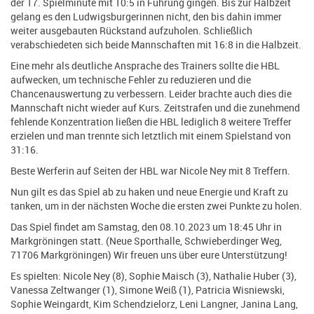
der 17. Spielminute mit 10:5 in Führung gingen. Bis zur Halbzeit
gelang es den Ludwigsburgerinnen nicht, den bis dahin immer
weiter ausgebauten Rückstand aufzuholen. Schließlich
verabschiedeten sich beide Mannschaften mit 16:8 in die Halbzeit.
Eine mehr als deutliche Ansprache des Trainers sollte die HBL
aufwecken, um technische Fehler zu reduzieren und die
Chancenauswertung zu verbessern. Leider brachte auch dies die
Mannschaft nicht wieder auf Kurs. Zeitstrafen und die zunehmend
fehlende Konzentration ließen die HBL lediglich 8 weitere Treffer
erzielen und man trennte sich letztlich mit einem Spielstand von
31:16.
Beste Werferin auf Seiten der HBL war Nicole Ney mit 8 Treffern.
Nun gilt es das Spiel ab zu haken und neue Energie und Kraft zu
tanken, um in der nächsten Woche die ersten zwei Punkte zu holen.
Das Spiel findet am Samstag, den 08.10.2023 um 18:45 Uhr in
Markgröningen statt. (Neue Sporthalle, Schwieberdinger Weg,
71706 Markgröningen) Wir freuen uns über eure Unterstützung!
Es spielten: Nicole Ney (8), Sophie Maisch (3), Nathalie Huber (3),
Vanessa Zeltwanger (1), Simone Weiß (1), Patricia Wisniewski,
Sophie Weingardt, Kim Schendzielorz, Leni Langner, Janina Lang,