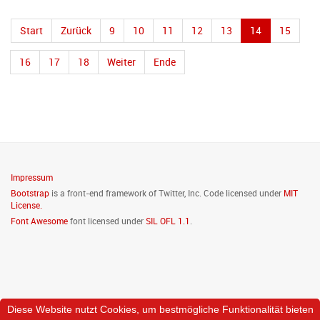
Start
Zurück
9
10
11
12
13
14
15
16
17
18
Weiter
Ende
Impressum
Bootstrap
is a front-end framework of Twitter, Inc. Code licensed under
MIT
License.
Font Awesome
font licensed under
SIL OFL 1.1
.
Diese Website nutzt Cookies, um bestmögliche Funktionalität bieten