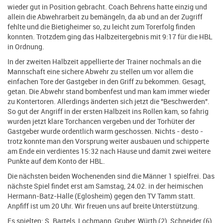
wieder gut in Position gebracht. Coach Behrens hatte einzig und
allein die Abwehrarbeit zu bemängeln, da ab und an der Zugriff
fehlte und die Bietigheimer so, zu leicht zum Torerfolg finden
konnten. Trotzdem ging das Halbzeitergebnis mit 9:17 für die HBL
in Ordnung.
In der zweiten Halbzeit appellierte der Trainer nochmals an die
Mannschaft eine sichere Abwehr zu stellen um vor allem die
einfachen Tore der Gastgeber in den Griff zu bekommen. Gesagt,
getan. Die Abwehr stand bombenfest und man kam immer wieder
zu Kontertoren. Allerdings änderten sich jetzt die "Beschwerden".
So gut der Angriff in der ersten Halbzeit ins Rollen kam, so fahrig
wurden jetzt klare Torchancen vergeben und der Torhüter der
Gastgeber wurde ordentlich warm geschossen. Nichts - desto -
trotz konnte man den Vorsprung weiter ausbauen und schipperte
am Ende ein verdientes 15:32 nach Hause und damit zwei weitere
Punkte auf dem Konto der HBL.
Die nächsten beiden Wochenenden sind die Männer 1 spielfrei. Das
nächste Spiel findet erst am Samstag, 24.02. in der heimischen
Hermann-Batz-Halle (Eglosheim) gegen den TV Tamm statt.
Anpfiff ist um 20 Uhr. Wir freuen uns auf breite Unterstützung.
Es spielten: S. Bartels, Lochmann, Gruber, Würth (2), Schneider (6),