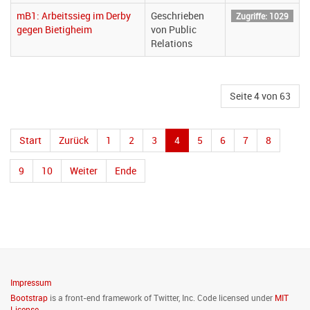
mB1: Arbeitssieg im Derby
Geschrieben
Zugriffe: 1029
gegen Bietigheim
von Public
Relations
Seite 4 von 63
Start
Zurück
1
2
3
4
5
6
7
8
9
10
Weiter
Ende
Impressum
Bootstrap
is a front-end framework of Twitter, Inc. Code licensed under
MIT
License.