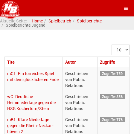
Aktuelle Seite:
Home
Spielbetrieb
Spielberichte
Spielberichte Jugend
Anzeige
#
Titel
Autor
Zugriffe
mC1: Ein torreiches Spiel
Geschrieben
Zugriffe: 759
mit dem glücklicheren Ende
von Public
Relations
wC: Deutliche
Geschrieben
Zugriffe: 856
Heimniederlage gegen die
von Public
HSG Kochertürn/Stein
Relations
mB1: Klare Niederlage
Geschrieben
Zugriffe: 776
gegen die Rhein-Neckar-
von Public
Löwen 2
Relations