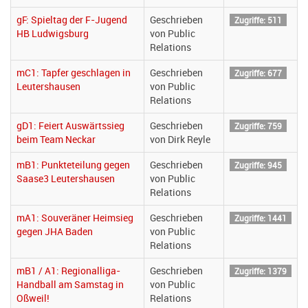
gF: Spieltag der F-Jugend
Geschrieben
Zugriffe: 511
HB Ludwigsburg
von Public
Relations
mC1: Tapfer geschlagen in
Geschrieben
Zugriffe: 677
Leutershausen
von Public
Relations
gD1: Feiert Auswärtssieg
Geschrieben
Zugriffe: 759
beim Team Neckar
von Dirk Reyle
mB1: Punkteteilung gegen
Geschrieben
Zugriffe: 945
Saase3 Leutershausen
von Public
Relations
mA1: Souveräner Heimsieg
Geschrieben
Zugriffe: 1441
gegen JHA Baden
von Public
Relations
mB1 / A1: Regionalliga-
Geschrieben
Zugriffe: 1379
Handball am Samstag in
von Public
Oßweil!
Relations