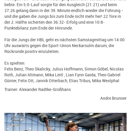
bebte. Ein 5:0-Lauf sorgte für den Ausgleich (21:21) und beim
27:26 gelang dann in der 39. Minute endlich wieder die Führung -
und die gaben die Jungs bis zum Ende nicht mehr her! 22 Tore in
der 2. Hälfte sicherten den 36:32- Erfolg und eine 10:8-
Punktebilanz zum Ende der Hinrunde.
Für die Jungs der HBL geht es nächsten Samstagmittag um 14:00
Uhr auswärts gegen die Sport-Union Neckarsulm darum, die
Rückrunde positiv einzuleiten.
Es spielten:
Felix Benz, Theo Skalicky, Julius Hoffmann, Simon Göbel, Nicolas
Roth, Julian Altmann, Mika Leitl , Lian Fynn Gaida, Theo Gabriel
Günter, Felix Ott, Jannik Otterbach, Elias Tribus, Mika Westphal
Trainer: Alexander Radtke-Großhans
Andre Brunner