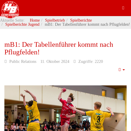
Aktuelle Seite:
Home
Spielbetrieb
Spielberichte
Spielberichte Jugend
mB1: Der Tabellenführer kommt nach Pflugfelden!
mB1: Der Tabellenführer kommt nach
Pflugfelden!
Public Relations
11. Oktober 2024
Zugriffe: 2220
Emp