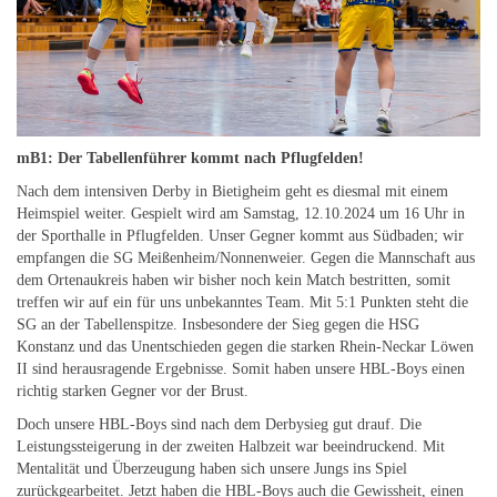
mB1: Der Tabellenführer kommt nach Pflugfelden!
Nach dem intensiven Derby in Bietigheim geht es diesmal mit einem
Heimspiel weiter. Gespielt wird am Samstag, 12.10.2024 um 16 Uhr in
der Sporthalle in Pflugfelden. Unser Gegner kommt aus Südbaden; wir
empfangen die SG Meißenheim/Nonnenweier. Gegen die Mannschaft aus
dem Ortenaukreis haben wir bisher noch kein Match bestritten, somit
treffen wir auf ein für uns unbekanntes Team. Mit 5:1 Punkten steht die
SG an der Tabellenspitze. Insbesondere der Sieg gegen die HSG
Konstanz und das Unentschieden gegen die starken Rhein-Neckar Löwen
II sind herausragende Ergebnisse. Somit haben unsere HBL-Boys einen
richtig starken Gegner vor der Brust.
Doch unsere HBL-Boys sind nach dem Derbysieg gut drauf. Die
Leistungssteigerung in der zweiten Halbzeit war beeindruckend. Mit
Mentalität und Überzeugung haben sich unsere Jungs ins Spiel
zurückgearbeitet. Jetzt haben die HBL-Boys auch die Gewissheit, einen