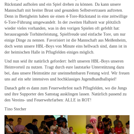
Rückstand aufholen und ein Spiel drehen zu können. Da kann unsere
Mannschaft mit breiter Brust und gesundem Selbstvertrauen auftreten.
Denn in Bietigheim haben sie einen 4-Tore-Rückstand in eine zeitwillige
6-Tore-Führung umgewandelt. In der zweiten Halbzeit war plötzlich
wieder vieles vorhanden, was in den vorigen Spielen oft gefehlt hat:
herausragende Torhüterleistung, Spielfreude und einfache Tore, um nur
einige Dinge zu nennen. Favorisiert ist die Mannschaft aus Meißenheim,
doch wenn unsere HBL-Boys von Minute eins hellwach sind, dann ist in
der heimischen Halle in Pflugfelden einiges möglich.
Und nun seid ihr natürlich gefordert: helft unseren HBL-Boys unseren
Heimvorteil zu nutzen. Tragt durch eure lautstarke Unterstützung dazu
bei, dass unsere Heimstätte zur uneinnehmbaren Festung wird. Wir freuen
uns auf ein sehr intensives und hochklassiges Jugendhandballspiel!
Danach geht es dann zum Feuerwehrfest nach Pflugfelden, wo die Jungs
und ihre Supporter den Samstag ausklingen lassen. Natürlich passend zu
den Vereins- und Feuerwehrfarben: ALLE in ROT!
Tino Stecher