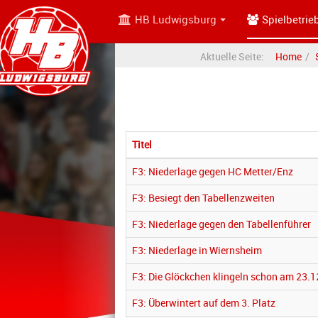
HB Ludwigsburg
Spielbetrie
Aktuelle Seite:
Home
Titel
F3: Niederlage gegen HC Metter/Enz
F3: Besiegt den Tabellenzweiten
F3: Niederlage gegen den Tabellenführer
F3: Niederlage in Wiernsheim
F3: Die Glöckchen klingeln schon am 23.1
F3: Überwintert auf dem 3. Platz