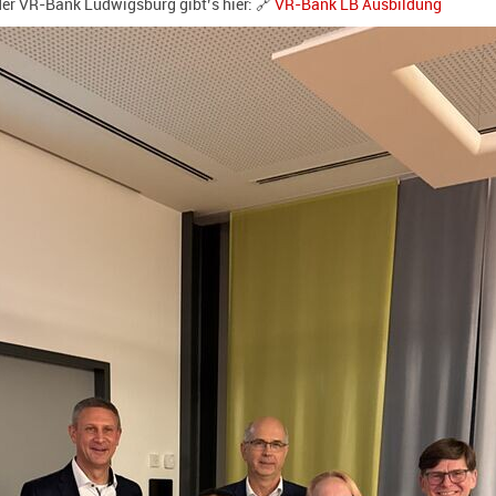
der VR-Bank Ludwigsburg gibt’s hier: 🔗
VR-Bank LB Ausbildung