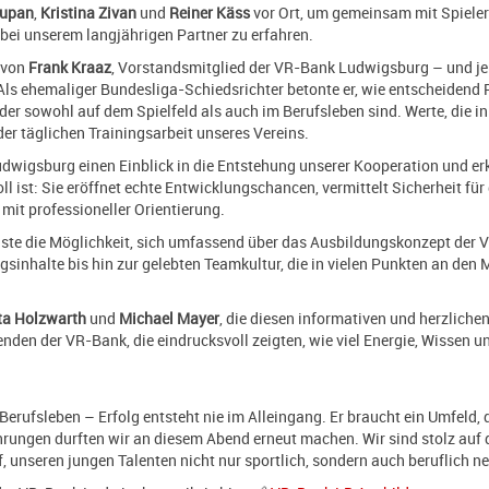
Supan
,
Kristina Zivan
und
Reiner Käss
vor Ort, um gemeinsam mit Spieler
 bei unserem langjährigen Partner zu erfahren.
 von
Frank Kraaz
, Vorstandsmitglied der VR-Bank Ludwigsburg – und je
Als ehemaliger Bundesliga-Schiedsrichter betonte er, wie entscheidend
er sowohl auf dem Spielfeld als auch im Berufsleben sind. Werte, die i
der täglichen Trainingsarbeit unseres Vereins.
dwigsburg einen Einblick in die Entstehung unserer Kooperation und er
l ist: Sie eröffnet echte Entwicklungschancen, vermittelt Sicherheit für
 mit professioneller Orientierung.
Gäste die Möglichkeit, sich umfassend über das Ausbildungskonzept der 
sinhalte bis hin zur gelebten Teamkultur, die in vielen Punkten an den
ta Holzwarth
und
Michael Mayer
, die diesen informativen und herzlich
den der VR-Bank, die eindrucksvoll zeigten, wie viel Energie, Wissen u
erufsleben – Erfolg entsteht nie im Alleingang. Er braucht ein Umfeld, d
ungen durften wir an diesem Abend erneut machen. Wir sind stolz auf d
unseren jungen Talenten nicht nur sportlich, sondern auch beruflich n