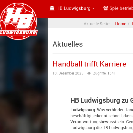
HB Ludwigsburg
Spielbetrie
Aktuelle Seite:
Home
Aktuelles
Handball trifft Karriere
10. Dezember 2025
Zugriffe: 1541
HB Ludwigsburg zu 
Ludwigsburg.
Was verbindet Handb
beschäftigt, erkennt schnell, das
Verantwortungsbewusstsein. Gena
Ludwigsburg die HB Ludwigsburg 