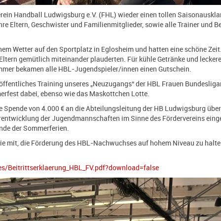
erein Handball Ludwigsburg e.V. (FHL) wieder einen tollen Saisonauskla
hre Eltern, Geschwister und Familienmitglieder, sowie alle Trainer und 
em Wetter auf den Sportplatz in Eglosheim und hatten eine schöne Zeit.
ltern gemütlich miteinander plauderten. Für kühle Getränke und leckere
immer bekamen alle HBL-Jugendspieler/innen einen Gutschein.
n öffentliches Training unseres „Neuzugangs“ der HBL Frauen Bundesli
rfest dabei, ebenso wie das Maskottchen Lotte.
ne Spende von 4.000 € an die Abteilungsleitung der HB Ludwigsburg über
erentwicklung der Jugendmannschaften im Sinne des Fördervereins einges
nde der Sommerferien.
Sie mit, die Förderung des HBL-Nachwuchses auf hohem Niveau zu halte
es/Beitrittserklaerung_HBL_FV.pdf?download=false